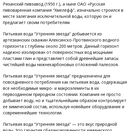
Рязанский пивзавод (1950 г.), а ныне ОАО «Русская
пивоваренная компания “Хмелёфф”, изначально строился в
месте залегания исключительной воды, которую он и
предлагает своим потребителям.
Питьевая вода “Утренняя звезда” добывается из
артезианских скважин Алексинско-Протвинского водного
горизонта с глубины около 200 метров. Данный горизонт
надежно изолирован от поверхностных вод мощными
пластами глин и представляет собой древнейшие запасы
чистейшей воды нижнекарбоновых отложений палеозоя.
Питьевая вода “Утренняя звезда” предназначена для
повседневного потребления как питьевая вода, содержащая
все необходимые микро- и макроэлементы в их
первозданном природном состоянии. Компания не просто
добывает воду, но и тщательнейшим образом контролирует
ее химический состав, используя новейшее оборудование и
современнейшие технологии.
Питьевая вода “Утренняя звезда” — это вкус природной
воды. Это гарантия сбалансированности химического